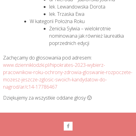
lek. Lewandowska Dorota
lek. Trzaska Ewa
W kategorii Położna Roku
Żenicka Sylwia – wielokrotnie
nominowana jak również laureatka
poprzednich edycji
Zachęcamy do głosowania pod adresem:
www.dzienniklodzki.pl/hipokrates-2023-wybierz-
pracownikow-roku-ochrony-zdrowia-gloswanie-rozpoczete-
mozesz-jeszcze-zglosic-swoich-kandydatow-do-
nagrod/ar/c14-17786467
Dziękujemy za wszystkie oddane głosy 🙂