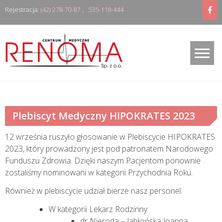
Skip
Rejestracja:
(42) 278-70-87
,
535-118-444
to
content
Plebiscyt Medyczny HIPOKRATES 2023
12 września ruszyło głosowanie w Plebiscycie HIPOKRATES
2023, który prowadzony jest pod patronatem Narodowego
Funduszu Zdrowia. Dzięki naszym Pacjentom ponownie
zostaliśmy nominowani w kategorii Przychodnia Roku.
Również w plebiscycie udział bierze nasz personel:
W kategorii Lekarz Rodzinny:
dr Nieroda – Jabłońska Joanna