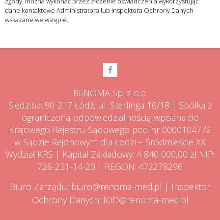
zgody, można wykonać przez złożenie oświadczenia wykorzystując
dane kontaktowe Administratora lub Inspektora Ochrony Danych
wskazane we wstępie.
RENOMA Sp. z o.o.
Siedziba: 90-217 Łódź, ul. Sterlinga 16/18 | Spółka z
ograniczoną odpowiedzialnością wpisana do
Krajowego Rejestru Sądowego pod nr 0000104772
w Sądzie Rejonowym dla Łodzi – Śródmieście XX
Wydział KRS | Kapitał Zakładowy: 4 840 000,00 zł NIP:
726-231-14-20 | REGON: 472278296
Biuro Zarządu:
biuro@renoma-med.pl
| Inspektor
Ochrony Danych:
IOD@renoma-med.pl