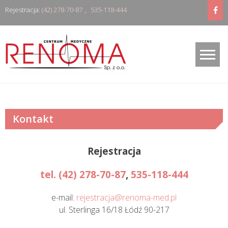
Skip
Rejestracja:
(42) 278-70-87
,
535-118-444
to
content
Kontakt
Rejestracja
tel. (42) 278-70-87
,
535-118-444
e-mail:
rejestracja@renoma-med.pl
ul. Sterlinga 16/18 Łódź 90-217