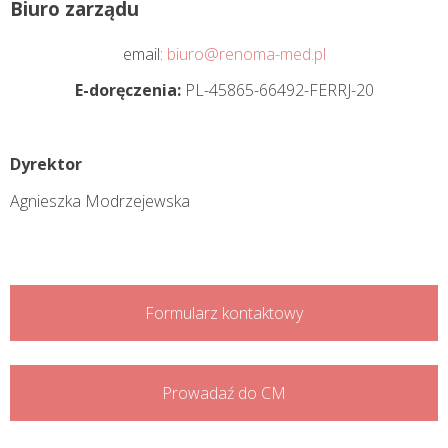
Biuro zarządu
email:
biuro@renoma-med.pl
E-doręczenia:
PL-45865-66492-FERRJ-20
Dyrektor
Agnieszka Modrzejewska
Formularz kontaktowy
Prowadaź do CM