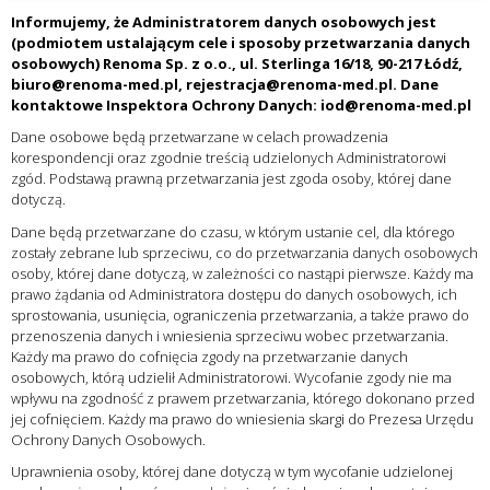
Informujemy, że Administratorem danych osobowych jest
(podmiotem ustalającym cele i sposoby przetwarzania danych
osobowych) Renoma Sp. z o.o., ul. Sterlinga 16/18, 90-217 Łódź,
biuro@renoma-med.pl, rejestracja@renoma-med.pl. Dane
kontaktowe Inspektora Ochrony Danych: iod@renoma-med.pl
Dane osobowe będą przetwarzane w celach prowadzenia
korespondencji oraz zgodnie treścią udzielonych Administratorowi
zgód. Podstawą prawną przetwarzania jest zgoda osoby, której dane
dotyczą.
Dane będą przetwarzane do czasu, w którym ustanie cel, dla którego
zostały zebrane lub sprzeciwu, co do przetwarzania danych osobowych
osoby, której dane dotyczą, w zależności co nastąpi pierwsze. Każdy ma
prawo żądania od Administratora dostępu do danych osobowych, ich
sprostowania, usunięcia, ograniczenia przetwarzania, a także prawo do
przenoszenia danych i wniesienia sprzeciwu wobec przetwarzania.
Każdy ma prawo do cofnięcia zgody na przetwarzanie danych
osobowych, którą udzielił Administratorowi. Wycofanie zgody nie ma
wpływu na zgodność z prawem przetwarzania, którego dokonano przed
jej cofnięciem. Każdy ma prawo do wniesienia skargi do Prezesa Urzędu
Ochrony Danych Osobowych.
Uprawnienia osoby, której dane dotyczą w tym wycofanie udzielonej